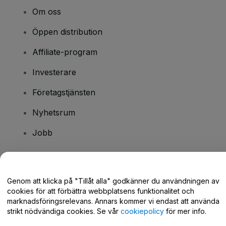
Om oss
Öppen distribution
Affiliate-program
Investerare
Företagstjänsten
Nyhetsrum
Jobb
Har du några frågor?
Genom att klicka på "Tillåt alla" godkänner du användningen av
cookies för att förbättra webbplatsens funktionalitet och
Hjälpcenter / Kontakta oss
marknadsföringsrelevans. Annars kommer vi endast att använda
strikt nödvändiga cookies. Se vår
cookiepolicy
för mer info.