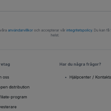
 våra
användarvillkor
och accepterar vår
integritetspolicy
. Du kan få
helst.
retag
Har du några frågor?
 oss
Hjälpcenter / Kontakt
pen distribution
filiate-program
vesterare