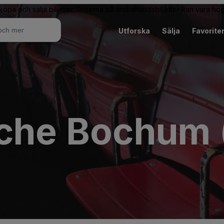
 köpa och sälja biljetter. Priserna på andrahandsbiljetter kan vara hög
Utforska
Sälja
Favorite
rche Bochum 