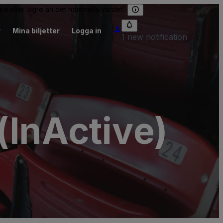
re eller lägre än det nominella värdet.
r
Mina biljetter
Logga in
1 new notification
(InActive)