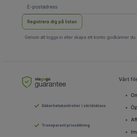
E-
postadress
Registrera dig på listan
Genom att logga in eller skapa ett konto godkänner du
Vårt fö
Om
Säkerhetskontroller i världsklass
Öp
Af
Transparent prissättning
In