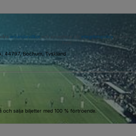
 våra
användarvillkor
och accepterar vår
integritetspolicy
. Du kan få
helst.
A, 44797, Bochum, Tyskland
a och sälja biljetter med 100 % förtroende.