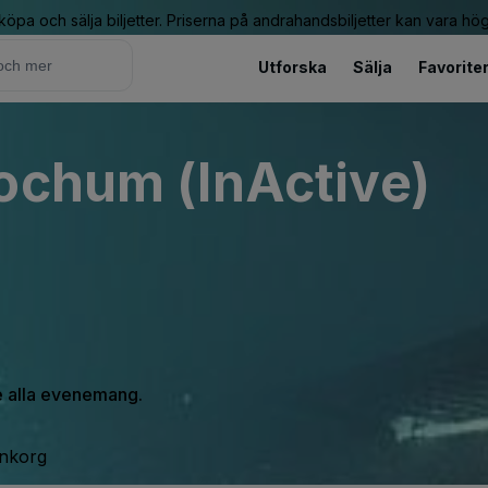
 köpa och sälja biljetter. Priserna på andrahandsbiljetter kan vara hög
Utforska
Sälja
Favorite
ochum (InActive)
se alla evenemang.
inkorg