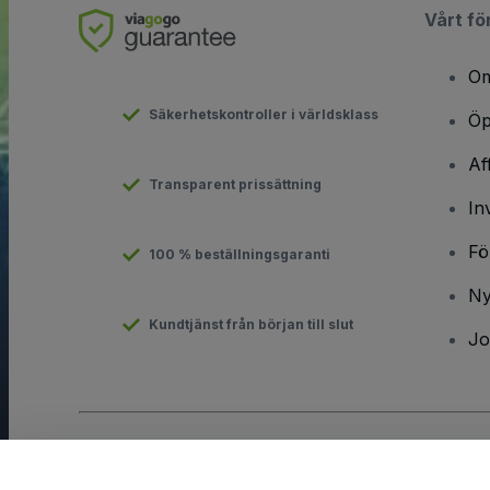
Vårt fö
Om
Säkerhetskontroller i världsklass
Öp
Af
Transparent prissättning
In
Fö
100 % beställningsgaranti
Ny
Kundtjänst från början till slut
Jo
Copyright © viagogo GmbH 2026
Företagsinformation
Användande av denna webbsida medger godkännande av
anvä