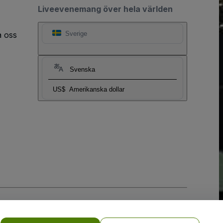
Liveevenemang över hela världen
a oss
Sverige
Svenska
US$
Amerikanska dollar
y