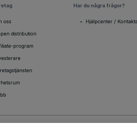
retag
Har du några frågor?
 oss
Hjälpcenter / Kontakt
pen distribution
filiate-program
vesterare
retagstjänsten
hetsrum
bb
ndarvillkor
och
sekretesspolicy
och
cookiepolicy
och
mobilsekretesspolic