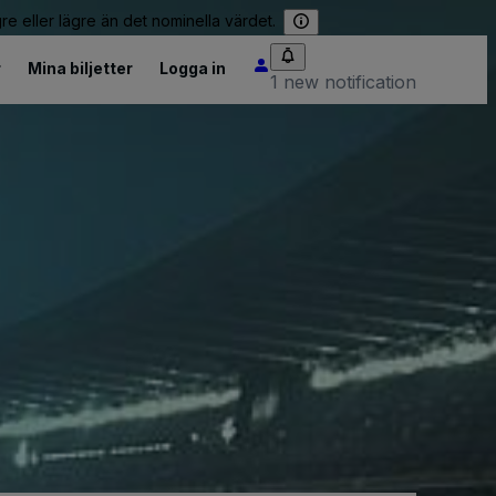
re eller lägre än det nominella värdet.
r
Mina biljetter
Logga in
1 new notification