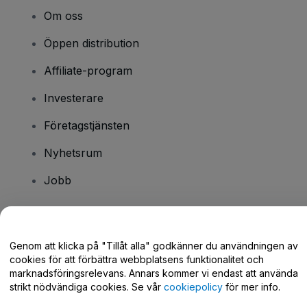
Om oss
Öppen distribution
Affiliate-program
Investerare
Företagstjänsten
Nyhetsrum
Jobb
Har du några frågor?
Genom att klicka på "Tillåt alla" godkänner du användningen av
cookies för att förbättra webbplatsens funktionalitet och
Hjälpcenter / Kontakta oss
marknadsföringsrelevans. Annars kommer vi endast att använda
strikt nödvändiga cookies. Se vår
cookiepolicy
för mer info.