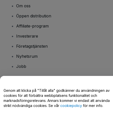
Om oss
Öppen distribution
Affiliate-program
Investerare
Företagstjänsten
Nyhetsrum
Jobb
Har du några frågor?
Genom att klicka på "Tillåt alla" godkänner du användningen av
cookies för att förbättra webbplatsens funktionalitet och
Hjälpcenter / Kontakta oss
marknadsföringsrelevans. Annars kommer vi endast att använda
strikt nödvändiga cookies. Se vår
cookiepolicy
för mer info.