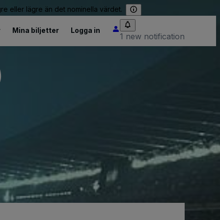
re eller lägre än det nominella värdet.
r
Mina biljetter
Logga in
1 new notification
)