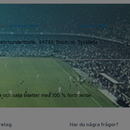
 våra
användarvillkor
och accepterar vår
integritetspolicy
. Du kan få
helst.
Jahrhunderthalle, 44793, Bochum, Tyskland
a och sälja biljetter med 100 % förtroende.
retag
Har du några frågor?