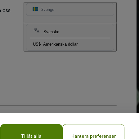
a oss
Sverige
Svenska
US$
Amerikanska dollar
y
Tillåt alla
Hantera preferenser