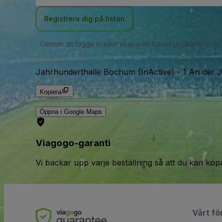
Registrera dig på listan
Genom att logga in eller skapa ett konto godkänner du
Jahrhunderthalle Bochum (InActive)
-
1 An der 
Kopiera
Öppna i Google Maps
Viagogo-garanti
Vi backar upp varje beställning så att du kan köp
Vårt fö