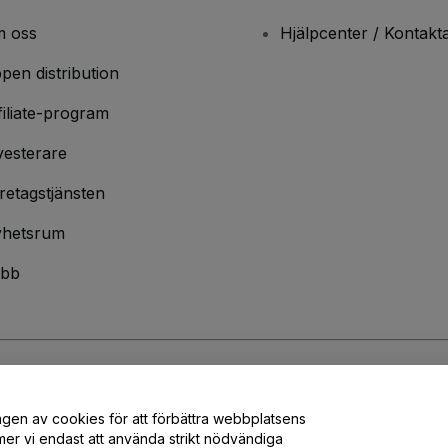
 oss
Hjälpcenter / Kontakt
pen distribution
filiate-program
vesterare
retagstjänsten
hetsrum
bb
ndarvillkor
och
sekretesspolicy
och
cookiepolicy
och
mobilsekretesspolic
ngen av cookies för att förbättra webbplatsens
er vi endast att använda strikt nödvändiga