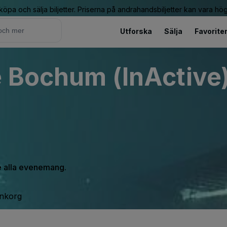
 köpa och sälja biljetter. Priserna på andrahandsbiljetter kan vara hög
Utforska
Sälja
Favorite
 Bochum (InActive
se alla evenemang.
inkorg