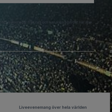
 SMS-aviseringar från oss och kan välja bort det när som
Liveevenemang över hela världen