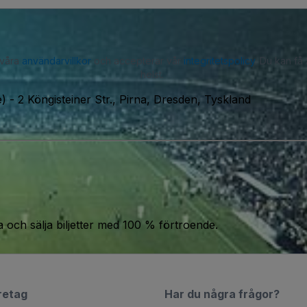
 våra
användarvillkor
och accepterar vår
integritetspolicy
. Du kan få
helst.
e)
-
2 Köngisteiner Str., Pirna, Dresden, Tyskland
a och sälja biljetter med 100 % förtroende.
retag
Har du några frågor?