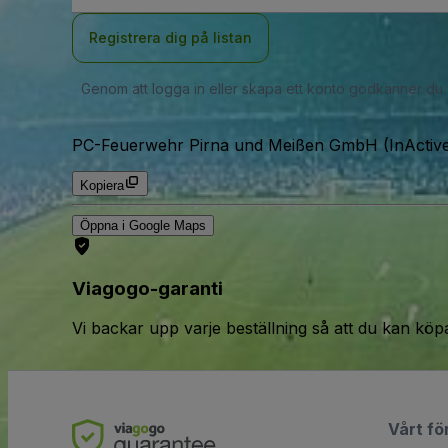
Registrera dig på listan
Genom att logga in eller skapa ett konto godkänner du
PC-Feuerwehr Pirna und Meißen GmbH (InActiv
Kopiera
Öppna i Google Maps
Viagogo-garanti
Vi backar upp varje beställning så att du kan köp
Vårt fö