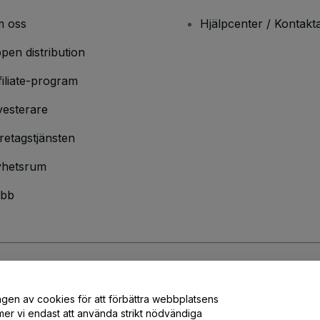
 oss
Hjälpcenter / Kontakt
pen distribution
filiate-program
vesterare
retagstjänsten
hetsrum
bb
ndarvillkor
och
sekretesspolicy
och
cookiepolicy
och
mobilsekretesspolic
ngen av cookies för att förbättra webbplatsens
er vi endast att använda strikt nödvändiga