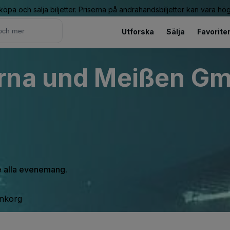
 köpa och sälja biljetter. Priserna på andrahandsbiljetter kan vara hög
Utforska
Sälja
Favorite
rna und Meißen Gm
se alla evenemang.
inkorg