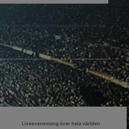
 SMS-aviseringar från oss och kan välja bort det när som
Liveevenemang över hela världen