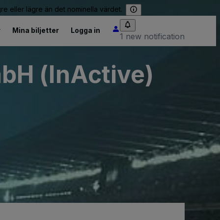
re eller lägre än det nominella värdet.
r
Mina biljetter
Logga in
1 new notification
bH (InActive)