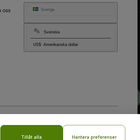
a oss
Sverige
Svenska
US$
Amerikanska dollar
y
Tillåt alla
Hantera preferenser